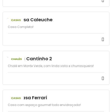
17 - Casa Caleuche
CASAS
Casa Completa!
11 - Meu Cantinho 2
CHALÉS
Chalé em Monte Verde, com linda vista e churrasqueira!
40 - Casa Ferrari
CASAS
Casa com espaço gourmet todo envidraçado!