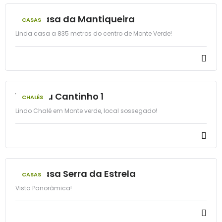
25 - Casa da Mantiqueira
CASAS
Linda casa a 835 metros do centro de Monte Verde!
10 - Meu Cantinho 1
CHALÉS
Lindo Chalé em Monte verde, local sossegado!
20 - Casa Serra da Estrela
CASAS
Vista Panorâmica!