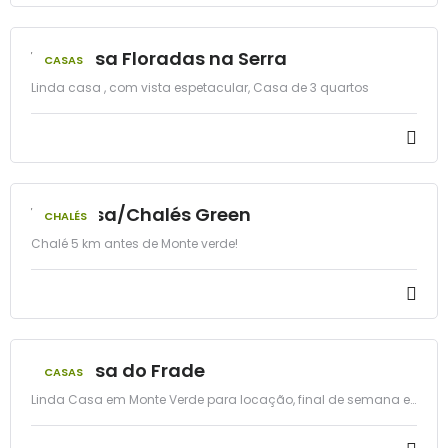
14 - Casa Floradas na Serra
CASAS
Linda casa , com vista espetacular, Casa de 3 quartos
12 - Casa/Chalés Green
CHALÉS
Chalé 5 km antes de Monte verde!
01 - Casa do Frade
CASAS
Linda Casa em Monte Verde para locação, final de semana e
feriados!